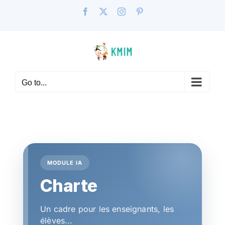
Skip
Facebook
X
Instagram
Pinterest
to
content
Go to...
MODULE IA
Charte
Un cadre pour les enseignants, les
élèves...