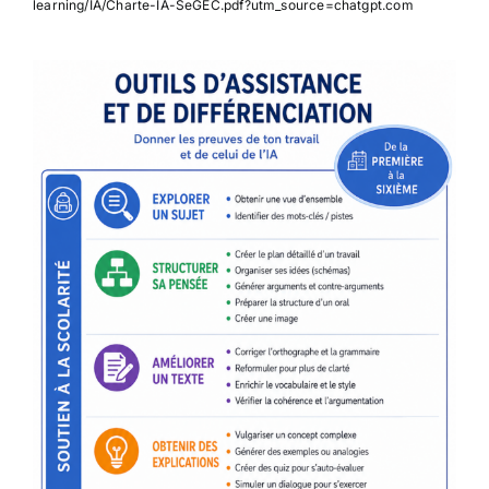
learning/IA/Charte-IA-SeGEC.pdf?utm_source=chatgpt.com