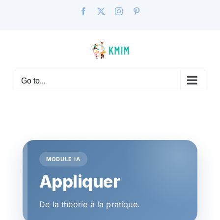
Skip
Facebook
X
Instagram
Pinterest
to
content
Go to...
MODULE IA
Appliquer
De la théorie à la pratique.