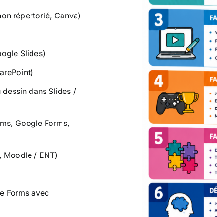
on répertorié, Canva)
oogle Slides)
arePoint)
u dessin dans Slides /
orms, Google Forms,
s, Moodle / ENT)
le Forms avec