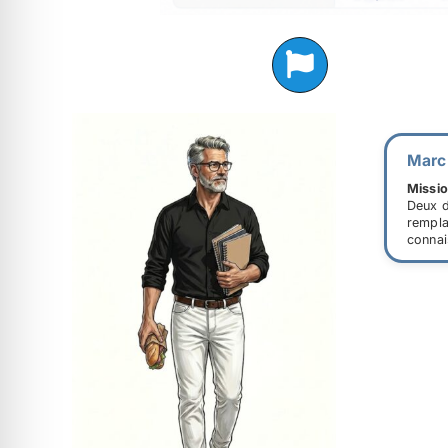
Marc
Missio
Deux d
rempla
connai