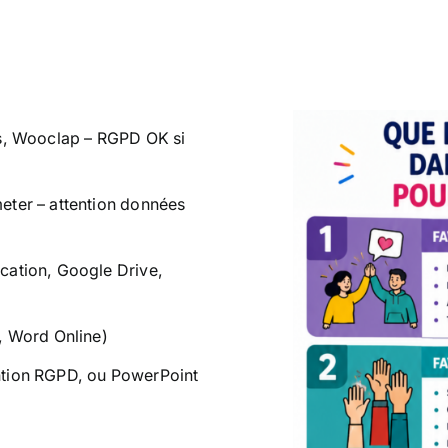
s, Wooclap – RGPD OK si
ter – attention données
ation, Google Drive,
, Word Online)
ention RGPD, ou PowerPoint