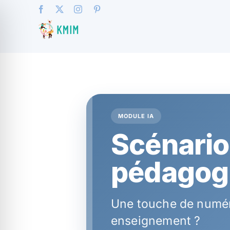
Skip
Facebook
X
Instagram
Pinterest
to
content
MODULE IA
Scénari
pédagog
Une touche de numér
enseignement ?