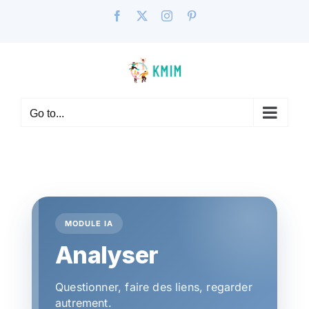
Skip
Facebook
X
Instagram
Pinterest
to
content
Go to...
MODULE IA
Analyser
Questionner, faire des liens, regarder
autrement.