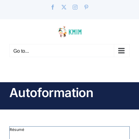
Skip
Facebook
X
Instagram
Pinterest
to
content
Go to...
Autoformation
Résumé