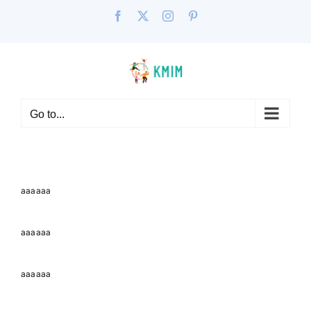
Skip
Facebook
X
Instagram
Pinterest
to
content
Go to...
aaaaaa
aaaaaa
aaaaaa