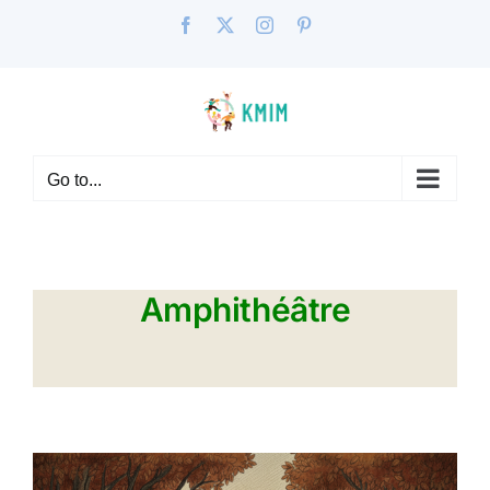
Skip
Facebook
X
Instagram
Pinterest
to
content
Go to...
Amphithéâtre
a