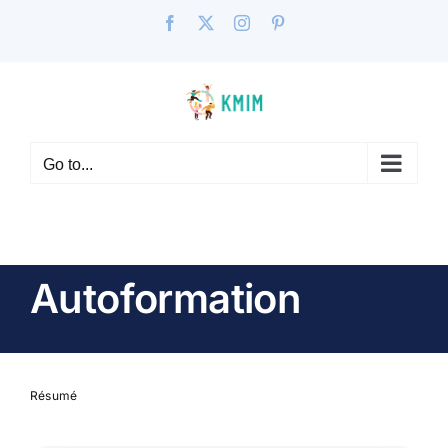
Skip
Facebook
X
Instagram
Pinterest
to
content
Go to...
Autoformation
Résumé