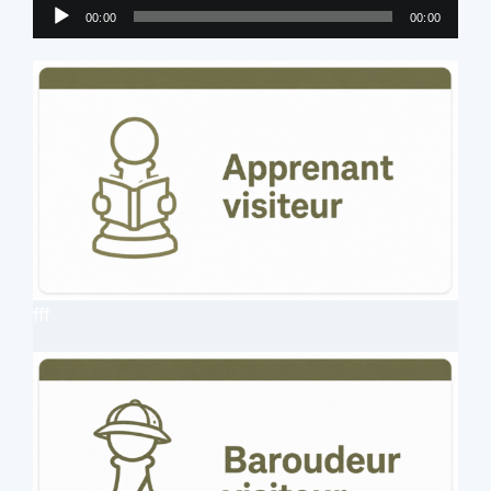
Lecteur
00:00
00:00
audio
fff